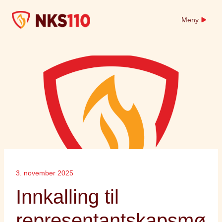
Skip
to
Meny
content
3. november 2025
Innkalling til
representantskapsmø