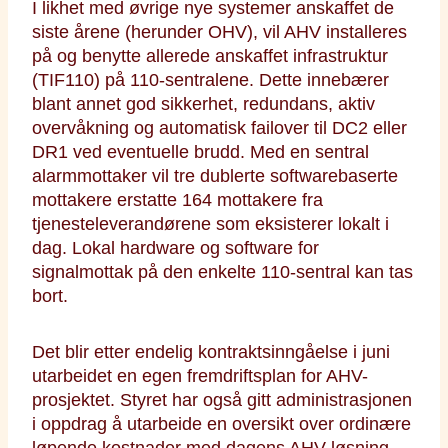
I likhet med øvrige nye systemer anskaffet de
siste årene (herunder OHV), vil AHV installeres
på og benytte allerede anskaffet infrastruktur
(TIF110) på 110-sentralene. Dette innebærer
blant annet god sikkerhet, redundans, aktiv
overvåkning og automatisk failover til DC2 eller
DR1 ved eventuelle brudd. Med en sentral
alarmmottaker vil tre dublerte softwarebaserte
mottakere erstatte 164 mottakere fra
tjenesteleverandørene som eksisterer lokalt i
dag. Lokal hardware og software for
signalmottak på den enkelte 110-sentral kan tas
bort.
Det blir etter endelig kontraktsinngåelse i juni
utarbeidet en egen fremdriftsplan for AHV-
prosjektet. Styret har også gitt administrasjonen
i oppdrag å utarbeide en oversikt over ordinære
løpende kostnader med dagens AHV-løsning